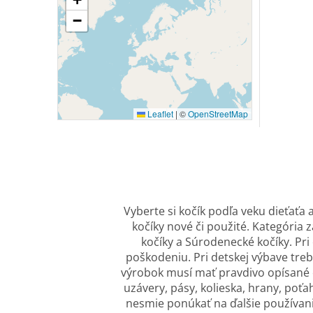
−
Leaflet
|
©
OpenStreetMap
Vyberte si kočík podľa veku dieťaťa
kočíky nové či použité. Kategória 
kočíky a Súrodenecké kočíky. Pr
poškodeniu. Pri detskej výbave tre
výrobok musí mať pravdivo opísané 
uzávery, pásy, kolieska, hrany, poť
nesmie ponúkať na ďalšie používani