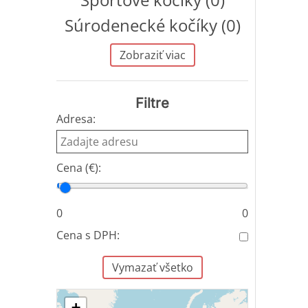
Súrodenecké kočíky (0)
Zobraziť viac
Filtre
Adresa:
Cena (€):
Cena od
Cena do
0
0
Cena s DPH:
Vymazať všetko
+