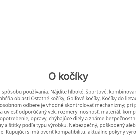
O kočíky
 a spôsobu používania. Nájdite hlboké, športové, kombinova
zahŕňa oblasti Ostatné kočíky, Golfové kočíky, Kočíky do lie
i osobnom odbere je vhodné skontrolovať mechanizmy; pri p
ba uviesť odporúčaný vek, rozmery, nosnosť, materiál, kompl
opotrebenie, opravy, chýbajúce diely a známe bezpečnostné
ahy a štítky podľa typu výrobku. Nebezpečný, poškodený aleb
e. Kupujúci si má overiť kompatibilitu, aktuálne pokyny vý