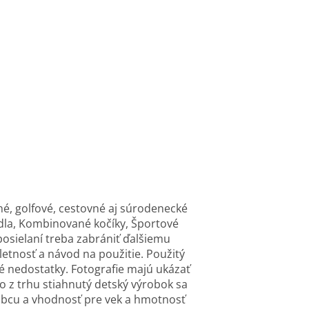
né, golfové, cestovné aj súrodenecké
tadla, Kombinované kočíky, Športové
osielaní treba zabrániť ďalšiemu
etnosť a návod na použitie. Použitý
 nedostatky. Fotografie majú ukázať
o z trhu stiahnutý detský výrobok sa
robcu a vhodnosť pre vek a hmotnosť