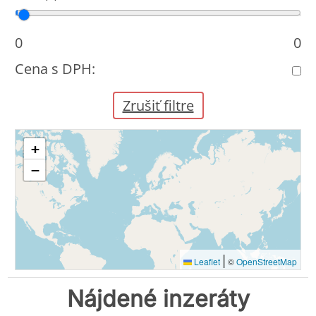
Cena od
Cena do
0
0
Cena s DPH:
Zrušiť filtre
+
−
|
Leaflet
©
OpenStreetMap
Nájdené inzeráty