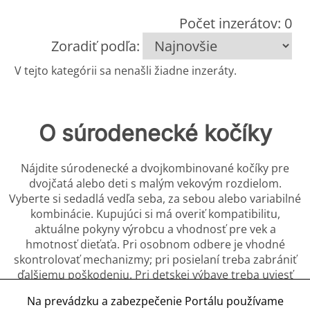
Počet inzerátov: 0
Zoradiť podľa:
V tejto kategórii sa nenašli žiadne inzeráty.
O súrodenecké kočíky
Nájdite súrodenecké a dvojkombinované kočíky pre
dvojčatá alebo deti s malým vekovým rozdielom.
Vyberte si sedadlá vedľa seba, za sebou alebo variabilné
kombinácie. Kupujúci si má overiť kompatibilitu,
aktuálne pokyny výrobcu a vhodnosť pre vek a
hmotnosť dieťaťa. Pri osobnom odbere je vhodné
skontrolovať mechanizmy; pri posielaní treba zabrániť
ďalšiemu poškodeniu. Pri detskej výbave treba uviesť
odporúčaný vek, rozmery, nosnosť, materiál,
Na prevádzku a zabezpečenie Portálu používame
kompletnosť a návod na použitie. Použitý výrobok musí