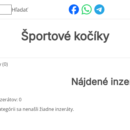
Hľadať
Športové kočíky
 (0)
Nájdené inze
zerátov: 0
ategórii sa nenašli žiadne inzeráty.