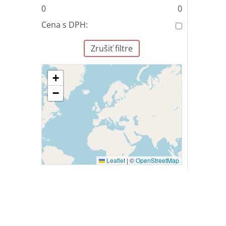
0
0
Cena s DPH:
Zrušiť filtre
+
−
Leaflet
|
©
OpenStreetMap