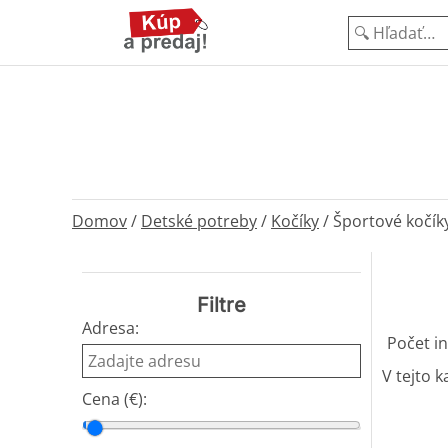
Domov
/
Detské potreby
/
Kočíky
/
Športové kočíky
Filtre
Adresa:
Počet in
V tejto k
Cena (€):
Cena od
Cena do