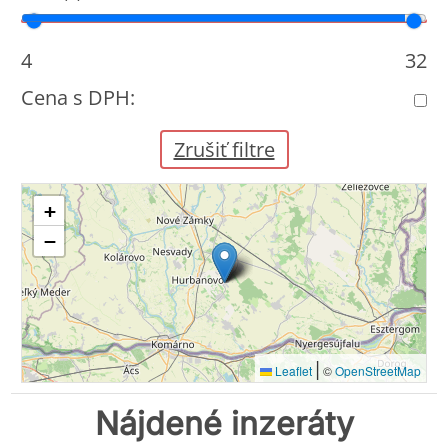
Cena od
Cena do
4
32
Cena s DPH:
Zrušiť filtre
+
−
|
Leaflet
©
OpenStreetMap
Nájdené inzeráty