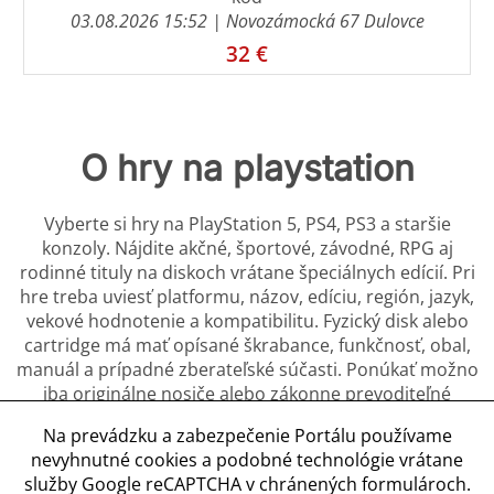
03.08.2026 15:52
| Novozámocká 67 Dulovce
32 €
O hry na playstation
Vyberte si hry na PlayStation 5, PS4, PS3 a staršie
konzoly. Nájdite akčné, športové, závodné, RPG aj
rodinné tituly na diskoch vrátane špeciálnych edícií. Pri
hre treba uviesť platformu, názov, edíciu, región, jazyk,
vekové hodnotenie a kompatibilitu. Fyzický disk alebo
cartridge má mať opísané škrabance, funkčnosť, obal,
manuál a prípadné zberateľské súčasti. Ponúkať možno
iba originálne nosiče alebo zákonne prevoditeľné
licencie; pirátske kópie a obchádzanie aktivácie sú
Na prevádzku a zabezpečenie Portálu používame
zakázané. Používateľské účty, prihlasovacie údaje,
nevyhnutné cookies a podobné technológie vrátane
cudzie predplatné a neprevoditeľný digitálny obsah
služby Google reCAPTCHA v chránených formulároch.
nesmú byť súčasťou predaja.