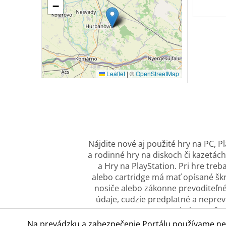
−
Leaflet
|
©
OpenStreetMap
Nájdite nové aj použité hry na PC, 
a rodinné hry na diskoch či kazetách
a Hry na PlayStation. Pri hre treb
alebo cartridge má mať opísané škr
nosiče alebo zákonne prevoditeľné 
údaje, cudzie predplatné a neprev
obal, označen
Na prevádzku a zabezpečenie Portálu používame ne