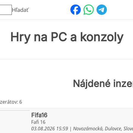
Hľadať
Hry na PC a konzoly
Nájdené inze
zerátov: 6
Fifa16
Fafi 16
03.08.2026 15:59
| Novozámocká, Dulovce, Slova