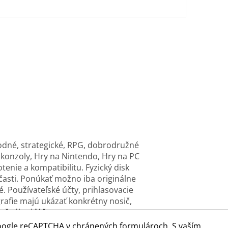
vodné, strategické, RPG, dobrodružné
a konzoly, Hry na Nintendo, Hry na PC
tenie a kompatibilitu. Fyzický disk
časti. Ponúkať možno iba originálne
. Používateľské účty, prihlasovacie
rafie majú ukázať konkrétny nosič,
vačného kľúča.
oogle reCAPTCHA v chránených formulároch. S vaším