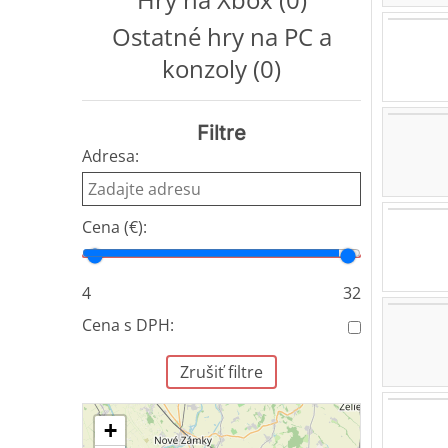
Ostatné hry na PC a
konzoly (0)
Filtre
Adresa:
Cena (€):
Cena od
Cena do
4
32
Cena s DPH:
Zrušiť filtre
+