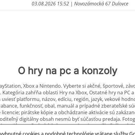
03.08.2026 15:52
| Novozámocká 67 Dulovce
O hry na pc a konzoly
PlayStation, Xbox a Nintendo. Vyberte si akčné, športové, zá
. Kategória zahŕňa oblasti Hry na Xbox, Ostatné hry na PC 
a uviesť platformu, názov, edíciu, región, jazyk, vekové hodno
abance, funkčnosť, obal, manuál a prípadné zberateľské sú
licencie; pirátske kópie a obchádzanie aktivácie sú zakázané
oditeľný digitálny obsah nesmú byť súčasťou predaja. Fotog
ie regiónu a všetky kódy bez zverejnenia použiteľného akti
vyhnutné cookies a podobné technológie vrátane služby G