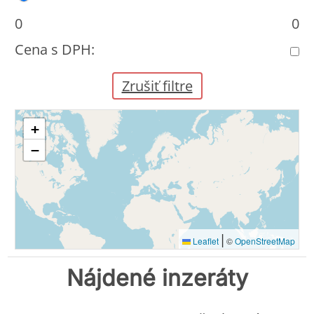
0
0
Cena s DPH:
Zrušiť filtre
+
−
|
Leaflet
©
OpenStreetMap
Nájdené inzeráty