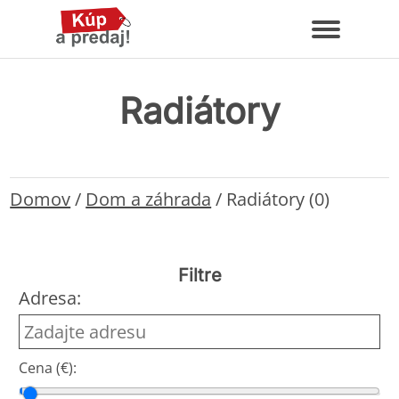
Radiátory
Domov
/
Dom a záhrada
/
Radiátory (0)
Filtre
Adresa:
Cena (€):
Cena od
Cena do