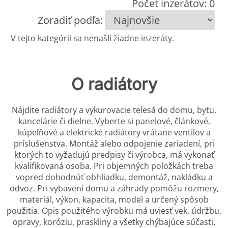
Počet inzerátov: 0
Zoradiť podľa:
V tejto kategórii sa nenašli žiadne inzeráty.
O radiátory
Nájdite radiátory a vykurovacie telesá do domu, bytu,
kancelárie či dielne. Vyberte si panelové, článkové,
kúpeľňové a elektrické radiátory vrátane ventilov a
príslušenstva. Montáž alebo odpojenie zariadení, pri
ktorých to vyžadujú predpisy či výrobca, má vykonať
kvalifikovaná osoba. Pri objemných položkách treba
vopred dohodnúť obhliadku, demontáž, nakládku a
odvoz. Pri vybavení domu a záhrady pomôžu rozmery,
materiál, výkon, kapacita, model a určený spôsob
použitia. Opis použitého výrobku má uviesť vek, údržbu,
opravy, koróziu, praskliny a všetky chýbajúce súčasti.