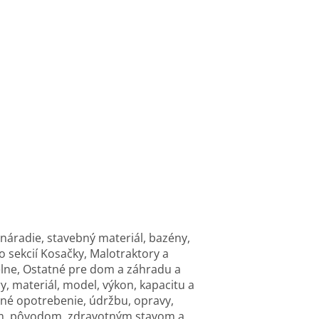
 náradie, stavebný materiál, bazény,
o sekcií Kosačky, Malotraktory a
ielne, Ostatné pre dom a záhradu a
y, materiál, model, výkon, kapacitu a
né opotrebenie, údržbu, opravy,
uhom, pôvodom, zdravotným stavom a