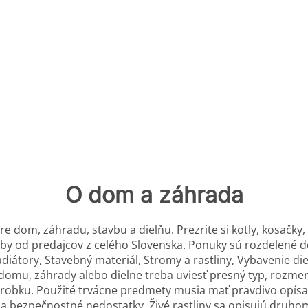
O dom a záhrada
re dom, záhradu, stavbu a dielňu. Prezrite si kotly, kosačky,
reby od predajcov z celého Slovenska. Ponuky sú rozdelené d
 Radiátory, Stavebný materiál, Stromy a rastliny, Vybavenie d
í domu, záhrady alebo dielne treba uviesť presný typ, rozmer
ýrobku. Použité trvácne predmety musia mať pravdivo opísa
ly a bezpečnostné nedostatky. Živé rastliny sa opisujú dr