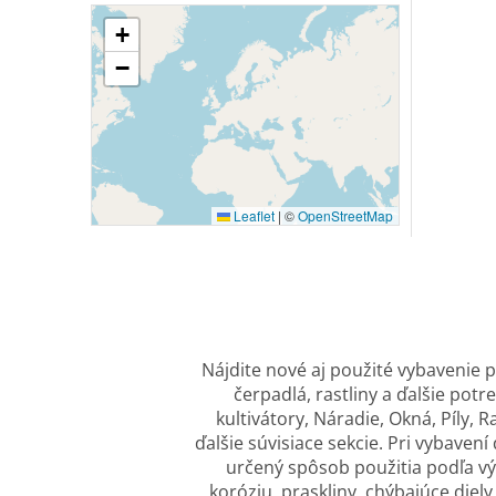
+
−
Leaflet
|
©
OpenStreetMap
Nájdite nové aj použité vybavenie p
čerpadlá, rastliny a ďalšie pot
kultivátory, Náradie, Okná, Píly,
ďalšie súvisiace sekcie. Pri vybaven
určený spôsob použitia podľa v
koróziu, praskliny, chýbajúce die