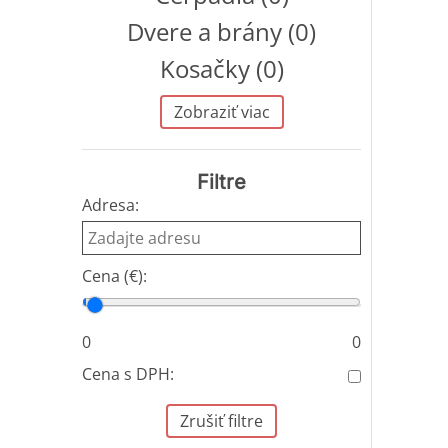
Dvere a brány (0)
Kosačky (0)
Zobraziť viac
Filtre
Adresa:
Cena (€):
Cena od
Cena do
0
0
Cena s DPH:
Zrušiť filtre