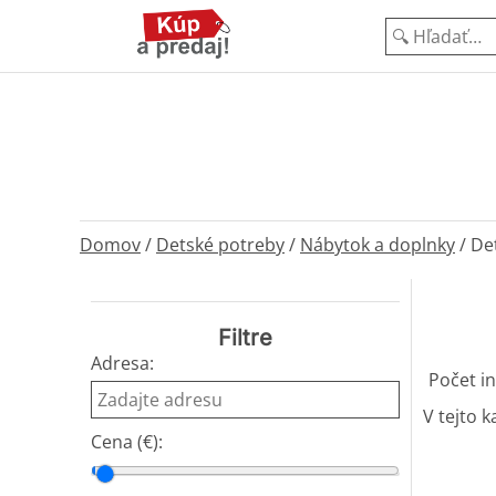
Domov
/
Detské potreby
/
Nábytok a doplnky
/
Det
Filtre
Adresa:
Počet in
V tejto k
Cena (€):
Cena od
Cena do