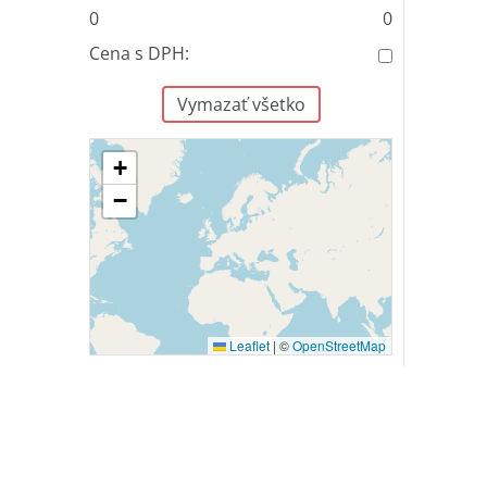
0
0
Cena s DPH:
Vymazať všetko
+
−
Leaflet
|
©
OpenStreetMap