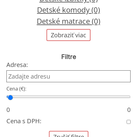
Detské komody (0)
Detské matrace (0)
Zobraziť viac
Filtre
Adresa:
Cena (€):
Cena od
Cena do
0
0
Cena s DPH:
Zrušiť filtre