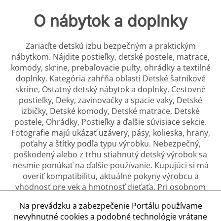
O nábytok a doplnky
Zariaďte detskú izbu bezpečným a praktickým
nábytkom. Nájdite postieľky, detské postele, matrace,
komody, skrine, prebaľovacie pulty, ohrádky a textilné
doplnky. Kategória zahŕňa oblasti Detské šatníkové
skrine, Ostatný detský nábytok a doplnky, Cestovné
postieľky, Deky, zavinovačky a spacie vaky, Detské
izbičky, Detské komody, Detské matrace, Detské
postele, Ohrádky, Postieľky a ďalšie súvisiace sekcie.
Fotografie majú ukázať uzávery, pásy, kolieska, hrany,
poťahy a štítky podľa typu výrobku. Nebezpečný,
poškodený alebo z trhu stiahnutý detský výrobok sa
nesmie ponúkať na ďalšie používanie. Kupujúci si má
overiť kompatibilitu, aktuálne pokyny výrobcu a
vhodnosť pre vek a hmotnosť dieťaťa. Pri osobnom
odbere je vhodné skontrolovať mechanizmy; pri
Na prevádzku a zabezpečenie Portálu používame
posielaní treba zabrániť ďalšiemu poškodeniu. Pri
nevyhnutné cookies a podobné technológie vrátane
detskej výbave treba uviesť odporúčaný vek, rozmery,