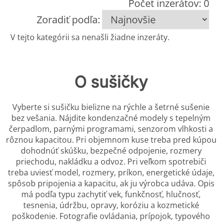
Počet inzerátov: 0
Zoradiť podľa:
V tejto kategórii sa nenašli žiadne inzeráty.
O sušičky
Vyberte si sušičku bielizne na rýchle a šetrné sušenie
bez vešania. Nájdite kondenzačné modely s tepelným
čerpadlom, parnými programami, senzorom vlhkosti a
rôznou kapacitou. Pri objemnom kuse treba pred kúpou
dohodnúť skúšku, bezpečné odpojenie, rozmery
priechodu, nakládku a odvoz. Pri veľkom spotrebiči
treba uviesť model, rozmery, príkon, energetické údaje,
spôsob pripojenia a kapacitu, ak ju výrobca udáva. Opis
má podľa typu zachytiť vek, funkčnosť, hlučnosť,
tesnenia, údržbu, opravy, koróziu a kozmetické
poškodenie. Fotografie ovládania, prípojok, typového