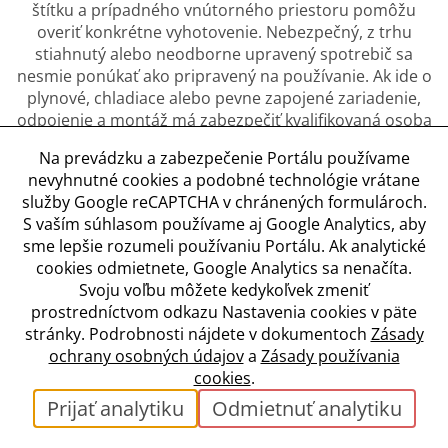
štítku a prípadného vnútorného priestoru pomôžu
overiť konkrétne vyhotovenie. Nebezpečný, z trhu
stiahnutý alebo neodborne upravený spotrebič sa
nesmie ponúkať ako pripravený na používanie. Ak ide o
plynové, chladiace alebo pevne zapojené zariadenie,
odpojenie a montáž má zabezpečiť kvalifikovaná osoba
podľa platných pravidiel. Ak je to pri danom výrobku
Na prevádzku a zabezpečenie Portálu používame
dôležité, opis má obsahovať bezpečnostné
nevyhnutné cookies a podobné technológie vrátane
upozornenia, návod a údaje potrebné na jeho správne
služby Google reCAPTCHA v chránených formulároch.
použitie.
S vaším súhlasom používame aj Google Analytics, aby
sme lepšie rozumeli používaniu Portálu. Ak analytické
cookies odmietnete, Google Analytics sa nenačíta.
Svoju voľbu môžete kedykoľvek zmeniť
Obchodné podmienky
prostredníctvom odkazu Nastavenia cookies v päte
Ochrana osobných údajov
stránky. Podrobnosti nájdete v dokumentoch
Zásady
Zásady používania cookies
ochrany osobných údajov
a
Zásady používania
Nastavenia cookies
cookies
.
✉ Kontakt
Prijať analytiku
Odmietnuť analytiku
2026
©
Liko s.r.o.