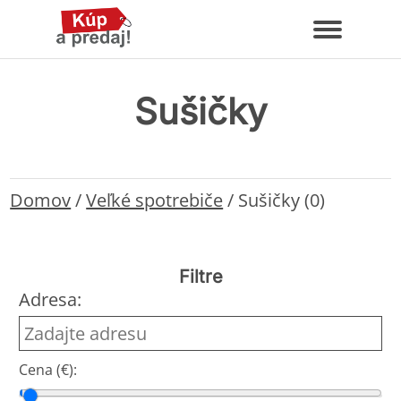
Sušičky
Domov
/
Veľké spotrebiče
/
Sušičky (0)
Filtre
Adresa:
Cena (€):
Cena od
Cena do