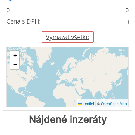
0
0
Cena s DPH:
Vymazať všetko
+
−
|
Leaflet
©
OpenStreetMap
Nájdené inzeráty