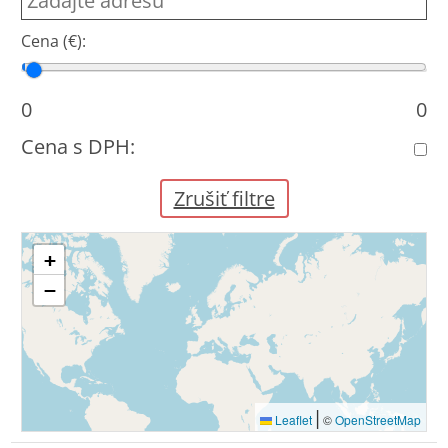
Cena (€):
Cena od
Cena do
0
0
Cena s DPH:
Zrušiť filtre
+
−
|
Leaflet
©
OpenStreetMap