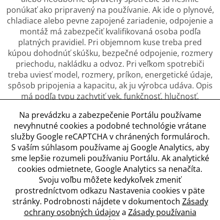
ponúkať ako pripravený na používanie. Ak ide o plynové,
chladiace alebo pevne zapojené zariadenie, odpojenie a
montáž má zabezpečiť kvalifikovaná osoba podľa
platných pravidiel. Pri objemnom kuse treba pred
kúpou dohodnúť skúšku, bezpečné odpojenie, rozmery
priechodu, nakládku a odvoz. Pri veľkom spotrebiči
treba uviesť model, rozmery, príkon, energetické údaje,
spôsob pripojenia a kapacitu, ak ju výrobca udáva. Opis
má podľa typu zachytiť vek, funkčnosť, hlučnosť,
tesnenia, údržbu, opravy, koróziu a kozmetické
Na prevádzku a zabezpečenie Portálu používame
poškodenie. Ak je to pri danom výrobku dôležité, opis
nevyhnutné cookies a podobné technológie vrátane
má obsahovať bezpečnostné upozornenia, návod a
služby Google reCAPTCHA v chránených formulároch.
údaje potrebné na jeho správne použitie.
S vaším súhlasom používame aj Google Analytics, aby
sme lepšie rozumeli používaniu Portálu. Ak analytické
cookies odmietnete, Google Analytics sa nenačíta.
Svoju voľbu môžete kedykoľvek zmeniť
Obchodné podmienky
prostredníctvom odkazu Nastavenia cookies v päte
Ochrana osobných údajov
stránky. Podrobnosti nájdete v dokumentoch
Zásady
Zásady používania cookies
ochrany osobných údajov
a
Zásady používania
Nastavenia cookies