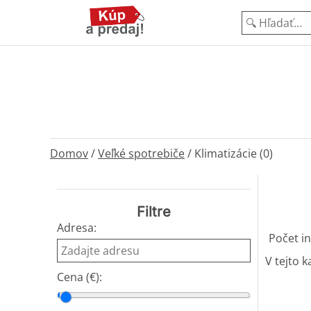
Domov
/
Veľké spotrebiče
/
Klimatizácie (0)
Filtre
Adresa:
Počet in
V tejto k
Cena (€):
Cena od
Cena do