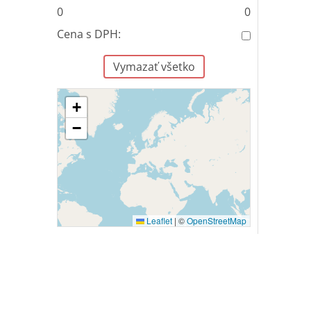
0
0
Cena s DPH:
Vymazať všetko
+
−
Leaflet
|
©
OpenStreetMap