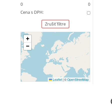
0
0
Cena s DPH:
Zrušiť filtre
+
−
Leaflet
|
©
OpenStreetMap