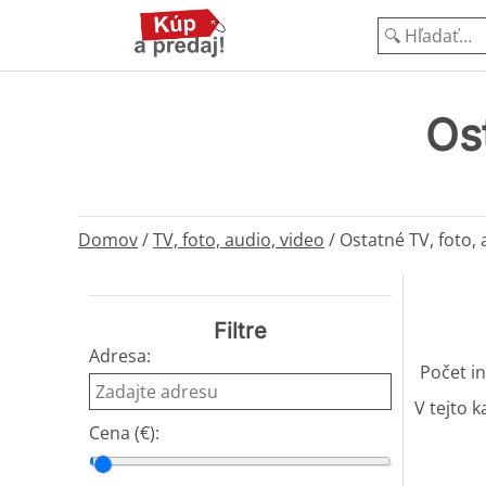
Ost
Domov
/
TV, foto, audio, video
/
Ostatné TV, foto, 
Filtre
Adresa:
Počet in
V tejto k
Cena (€):
Cena od
Cena do