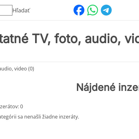
Hľadať
atné TV, foto, audio, v
audio, video (0)
Nájdené inze
zerátov: 0
ategórii sa nenašli žiadne inzeráty.