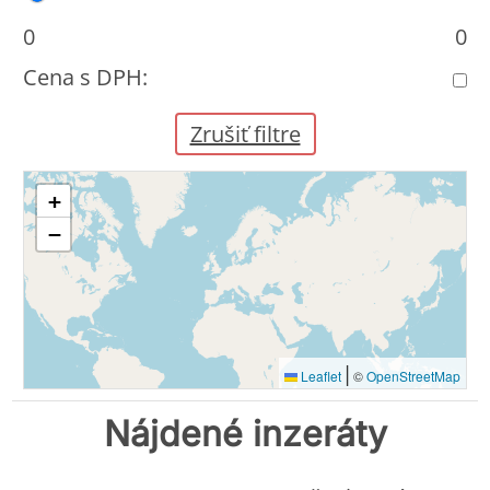
0
0
Cena s DPH:
Zrušiť filtre
+
−
|
Leaflet
©
OpenStreetMap
Nájdené inzeráty