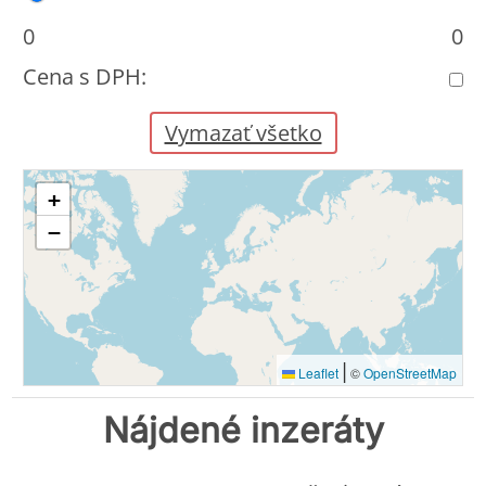
0
0
Cena s DPH:
Vymazať všetko
+
−
|
Leaflet
©
OpenStreetMap
Nájdené inzeráty