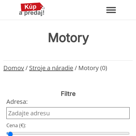
Motory
Domov
/
Stroje a náradie
/
Motory (0)
Filtre
Adresa:
Cena (€):
Cena od
Cena do