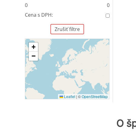
0
0
Cena s DPH:
Zrušiť filtre
+
−
Leaflet
|
©
OpenStreetMap
O šp