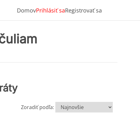
Domov
Prihlásiť sa
Registrovať sa
rčuliam
ráty
Zoradiť podľa: