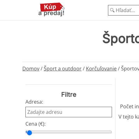
Športo
Domov
/
Šport a outdoor
/
Korčuľovanie
/
Športov
Filtre
Adresa:
Počet in
V tejto k
Cena (€):
Cena od
Cena do