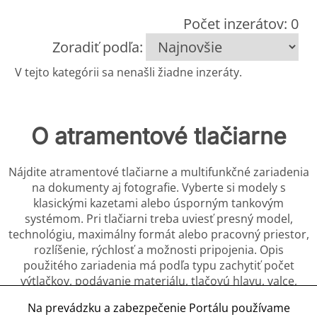
Počet inzerátov: 0
Zoradiť podľa:
V tejto kategórii sa nenašli žiadne inzeráty.
O atramentové tlačiarne
Nájdite atramentové tlačiarne a multifunkčné zariadenia
na dokumenty aj fotografie. Vyberte si modely s
klasickými kazetami alebo úsporným tankovým
systémom. Pri tlačiarni treba uviesť presný model,
technológiu, maximálny formát alebo pracovný priestor,
rozlíšenie, rýchlosť a možnosti pripojenia. Opis
použitého zariadenia má podľa typu zachytiť počet
výtlačkov, podávanie materiálu, tlačovú hlavu, valce,
trysku, skener a vykonané opravy. Fotografia
Na prevádzku a zabezpečenie Portálu používame
skúšobného výstupu spolu so zábermi ovládania,