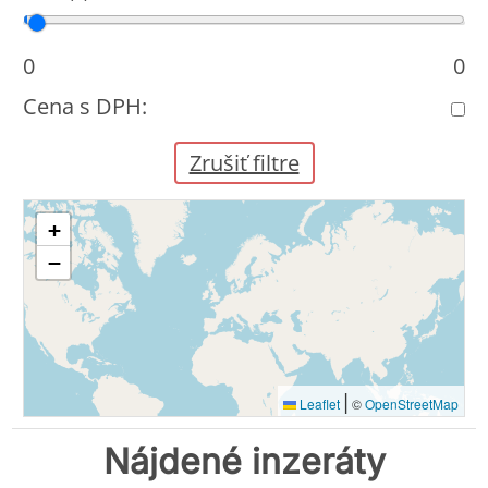
Cena od
Cena do
0
0
Cena s DPH:
Zrušiť filtre
+
−
|
Leaflet
©
OpenStreetMap
Nájdené inzeráty