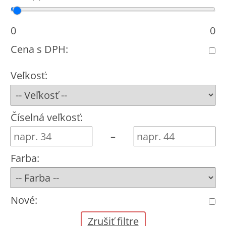
Cena od
Cena do
0
0
Cena s DPH:
Veľkosť:
Číselná veľkosť:
–
Farba:
Nové:
Zrušiť filtre