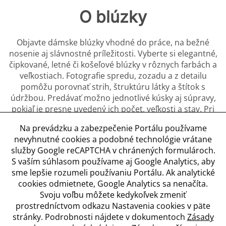
O blúzky
Objavte dámske blúzky vhodné do práce, na bežné
nosenie aj slávnostné príležitosti. Vyberte si elegantné,
čipkované, letné či košeľové blúzky v rôznych farbách a
veľkostiach. Fotografie spredu, zozadu a z detailu
pomôžu porovnať strih, štruktúru látky a štítok s
údržbou. Predávať možno jednotlivé kúsky aj súpravy,
pokiaľ je presne uvedený ich počet, veľkosti a stav. Pri
značkovom oblečení má predávajúci používať pravdivé
Na prevádzku a zabezpečenie Portálu používame
označenie a neponúkať falzifikáty ako originál. Čisté a
nevyhnutné cookies a podobné technológie vrátane
zachovalé oblečenie z druhej ruky môže nájsť ďalšie
služby Google reCAPTCHA v chránených formulároch.
využitie u kupujúcich po celom Slovensku.
S vaším súhlasom používame aj Google Analytics, aby
sme lepšie rozumeli používaniu Portálu. Ak analytické
cookies odmietnete, Google Analytics sa nenačíta.
Svoju voľbu môžete kedykoľvek zmeniť
Obchodné podmienky
prostredníctvom odkazu Nastavenia cookies v päte
Ochrana osobných údajov
stránky. Podrobnosti nájdete v dokumentoch
Zásady
Zásady používania cookies