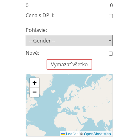
0
0
Cena s DPH:
Pohlavie:
Nové:
Vymazať všetko
+
−
Leaflet
|
©
OpenStreetMap