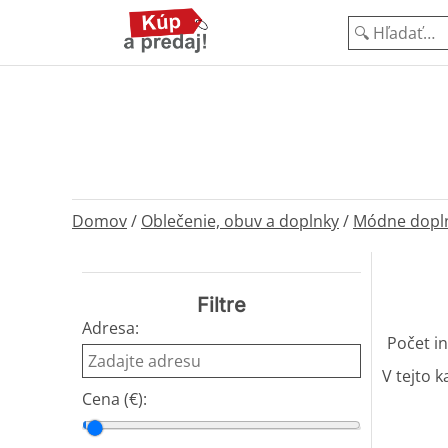
Domov
/
Oblečenie, obuv a doplnky
/
Módne dopl
Filtre
Adresa:
Počet in
V tejto k
Cena (€):
Cena od
Cena do