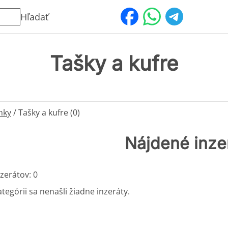
Hľadať
Tašky a kufre
nky
/
Tašky a kufre (0)
Nájdené inze
zerátov: 0
ategórii sa nenašli žiadne inzeráty.