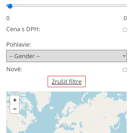
Cena od
Cena do
0
0
Cena s DPH:
Pohlavie:
Nové:
Zrušiť filtre
+
−