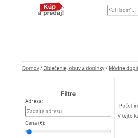
Domov
/
Oblečenie, obuv a doplnky
/
Módne dopl
Filtre
Adresa:
Počet in
V tejto k
Cena (€):
Cena od
Cena do