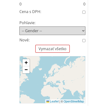
0
0
Cena s DPH:
Pohlavie:
Nové:
Vymazať všetko
+
−
Leaflet
|
©
OpenStreetMap