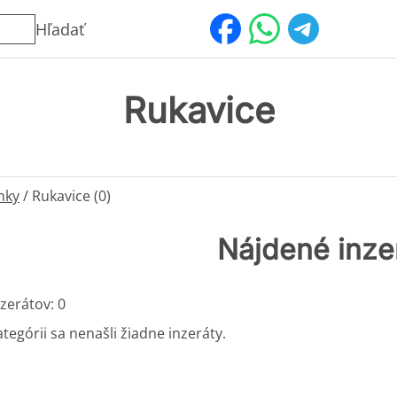
Hľadať
Rukavice
nky
/
Rukavice (0)
Nájdené inze
zerátov: 0
ategórii sa nenašli žiadne inzeráty.