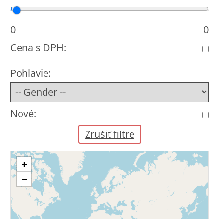
Cena od
Cena do
0
0
Cena s DPH:
Pohlavie:
Nové:
Zrušiť filtre
+
−