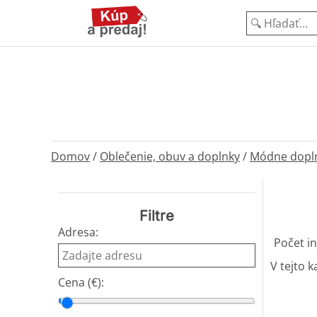
Domov
/
Oblečenie, obuv a doplnky
/
Módne dopl
Filtre
Adresa:
Počet in
V tejto k
Cena (€):
Cena od
Cena do