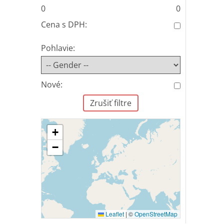
0
0
Cena s DPH:
Pohlavie:
Nové:
Zrušiť filtre
+
−
Leaflet
|
©
OpenStreetMap