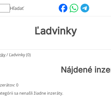
Hľadať
Ľadvinky
nky
/
Ľadvinky (0)
Nájdené inze
zerátov: 0
ategórii sa nenašli žiadne inzeráty.