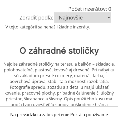
Počet inzerátov: 0
Zoradiť podľa:
V tejto kategórii sa nenašli žiadne inzeráty.
O záhradné stoličky
Nájdite záhradné stoličky na terasu a balkón – skladacie,
polohovateľné, plastové, kovové aj drevené. Pri nábytku
sú základom presné rozmery, materiál, farba,
povrchová úprava, stabilita a možnosť rozobratia.
Fotografie spredu, zozadu a z detailu majú ukázať
kovanie, pracovné plochy, prípadné čalúnenie či úložný
priestor, škrabance a škvrny. Opis použitého kusu má
podľa typu uviesť vôľu spojov, poškodenie hrán a
povrchov, zápach, opravy a stav pohyblivých
Na prevádzku a zabezpečenie Portálu používame
mechanizmov. Kupujúci potrebuje vedieť, čo patrí do