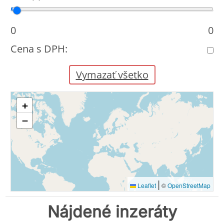
Cena od
Cena do
0
0
Cena s DPH:
Vymazať všetko
+
−
|
Leaflet
©
OpenStreetMap
Nájdené inzeráty