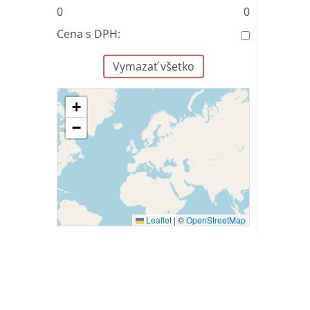
0
0
Cena s DPH:
Vymazať všetko
+
−
Leaflet
|
©
OpenStreetMap