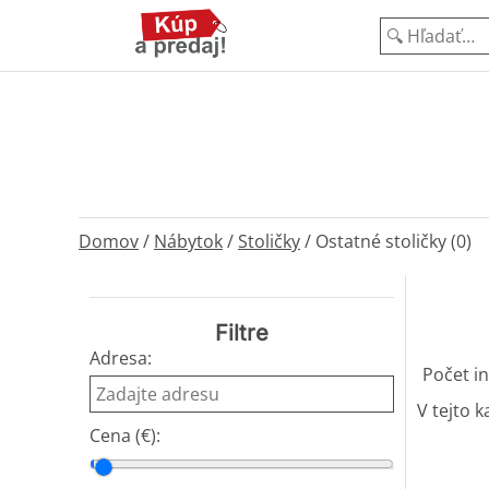
Domov
/
Nábytok
/
Stoličky
/
Ostatné stoličky (0)
Filtre
Adresa:
Počet in
V tejto k
Cena (€):
Cena od
Cena do