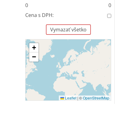
0
0
Cena s DPH:
Vymazať všetko
+
−
Leaflet
|
©
OpenStreetMap