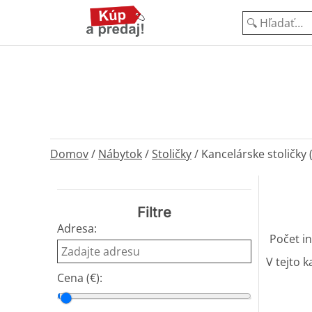
Domov
/
Nábytok
/
Stoličky
/
Kancelárske stoličky 
Filtre
Adresa:
Počet in
V tejto k
Cena (€):
Cena od
Cena do