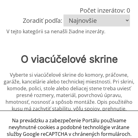
Počet inzerátov: 0
Zoradiť podľa:
V tejto kategórii sa nenašli žiadne inzeráty.
O viacúčelové skrine
Vyberte si viacúčelové skrine do komory, práčovne,
garáže, kancelárie alebo technickej miestnosti. Pri skrini,
komode, polici, stole alebo deliacej stene treba uviesť
presné rozmery, materiál, povrchovú úpravu,
hmotnosť, nosnosť a spôsob montáže. Opis použitého
kusu má zachytiť stabilitu, vôľu spojov, prehnutie,
praskliny, poškodené hrany, koróziu, škvrny, opravy a
Na prevádzku a zabezpečenie Portálu používame
chýbajúce diely. Predávajúci má uviesť počet políc, nôh,
nevyhnutné cookies a podobné technológie vrátane
panelov a spojovacích prvkov a vysvetliť, či je potrebné
služby Google reCAPTCHA v chránených formulároch.
kotvenie do steny alebo podlahy.