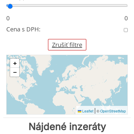
Cena od
Cena do
0
0
Cena s DPH:
Zrušiť filtre
+
−
|
Leaflet
©
OpenStreetMap
Nájdené inzeráty