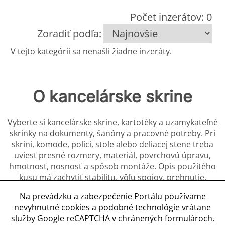
Počet inzerátov: 0
Zoradiť podľa:
V tejto kategórii sa nenašli žiadne inzeráty.
O kancelárske skrine
Vyberte si kancelárske skrine, kartotéky a uzamykateľné
skrinky na dokumenty, šanóny a pracovné potreby. Pri
skrini, komode, polici, stole alebo deliacej stene treba
uviesť presné rozmery, materiál, povrchovú úpravu,
hmotnosť, nosnosť a spôsob montáže. Opis použitého
kusu má zachytiť stabilitu, vôľu spojov, prehnutie,
praskliny, poškodené hrany, koróziu, škvrny, opravy a
Na prevádzku a zabezpečenie Portálu používame
chýbajúce diely. Predávajúci má uviesť počet políc, nôh,
nevyhnutné cookies a podobné technológie vrátane
panelov a spojovacích prvkov a vysvetliť, či je potrebné
služby Google reCAPTCHA v chránených formulároch.
kotvenie do steny alebo podlahy.