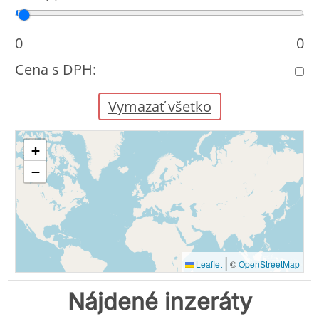
Cena od
Cena do
0
0
Cena s DPH:
Vymazať všetko
+
−
|
Leaflet
©
OpenStreetMap
Nájdené inzeráty