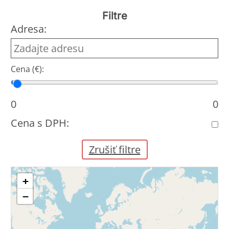
Filtre
Adresa:
Cena (€):
Cena od
Cena do
0
0
Cena s DPH:
Zrušiť filtre
+
−