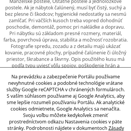
Manželské postele, Ostatné postele a Jednolôžkové
postele. Ak je nábytok čalúnený, musí byť čistý, suchý a
bez plesne či škodcov; hygienické nedostatky sa nesmú
zamlčať. Pri väčších kusoch treba vopred dohodnúť
poschodie, demontáž, pomoc pri nakládke a dopravu.
Pri nábytku sú základom presné rozmery, materiál,
farba, povrchová úprava, stabilita a možnosť rozobratia.
Fotografie spredu, zozadu a z detailu majú ukázať
kovanie, pracovné plochy, prípadné čalúnenie či úložný
priestor, škrabance a škvrny. Opis použitého kusu má
podľa typu uviesť vôľu spojov, poškodenie hrán a
povrchov, zápach, opravy a stav pohyblivých
Na prevádzku a zabezpečenie Portálu používame
mechanizmov. Kupujúci potrebuje vedieť, čo patrí do
nevyhnutné cookies a podobné technológie vrátane
zostavy, aký priestor nábytok vyžaduje a či sa zmestí cez
služby Google reCAPTCHA v chránených formulároch.
dvere alebo výťah.
S vaším súhlasom používame aj Google Analytics, aby
sme lepšie rozumeli používaniu Portálu. Ak analytické
cookies odmietnete, Google Analytics sa nenačíta.
Svoju voľbu môžete kedykoľvek zmeniť
Obchodné podmienky
prostredníctvom odkazu Nastavenia cookies v päte
Ochrana osobných údajov
stránky. Podrobnosti nájdete v dokumentoch
Zásady
Zásady používania cookies