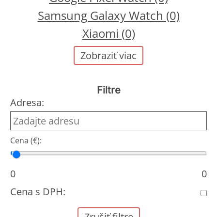
Samsung Galaxy Watch (0)
Xiaomi (0)
Zobraziť viac
Filtre
Adresa:
Cena (€):
Cena od
Cena do
0
0
Cena s DPH:
Zrušiť filtre