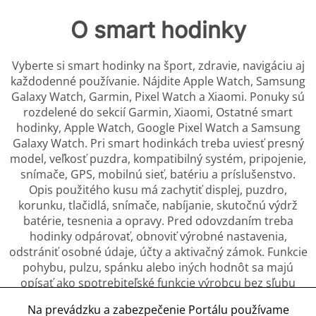
O smart hodinky
Vyberte si smart hodinky na šport, zdravie, navigáciu aj
každodenné používanie. Nájdite Apple Watch, Samsung
Galaxy Watch, Garmin, Pixel Watch a Xiaomi. Ponuky sú
rozdelené do sekcií Garmin, Xiaomi, Ostatné smart
hodinky, Apple Watch, Google Pixel Watch a Samsung
Galaxy Watch. Pri smart hodinkách treba uviesť presný
model, veľkosť puzdra, kompatibilný systém, pripojenie,
snímače, GPS, mobilnú sieť, batériu a príslušenstvo.
Opis použitého kusu má zachytiť displej, puzdro,
korunku, tlačidlá, snímače, nabíjanie, skutočnú výdrž
batérie, tesnenia a opravy. Pred odovzdaním treba
hodinky odpárovať, obnoviť výrobné nastavenia,
odstrániť osobné údaje, účty a aktivačný zámok. Funkcie
pohybu, pulzu, spánku alebo iných hodnôt sa majú
opísať ako spotrebiteľské funkcie výrobcu bez sľubu
diagnózy či zdravotného výsledku. Remienok a časti v
Na prevádzku a zabezpečenie Portálu používame
kontakte s pokožkou treba vyčistiť, pričom zápach,