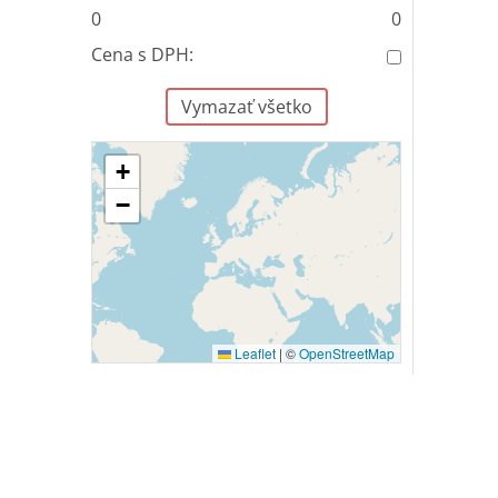
0
0
Cena s DPH:
Vymazať všetko
+
−
Leaflet
|
©
OpenStreetMap