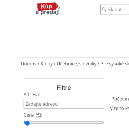
Domov
/
Knihy
/
Učebnice, slovníky
/
Pre vysoké šk
Filtre
Adresa:
Počet in
V tejto k
Cena (€):
Cena od
Cena do