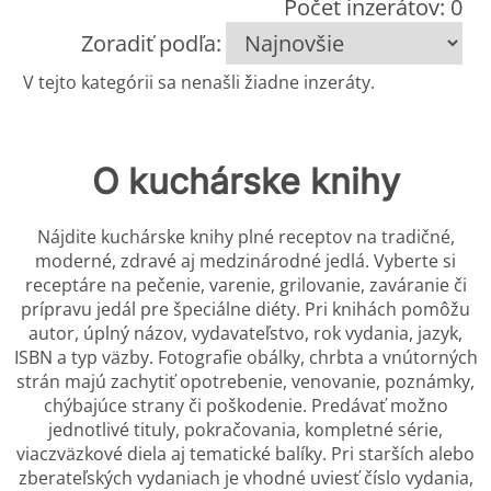
Počet inzerátov: 0
Zoradiť podľa:
V tejto kategórii sa nenašli žiadne inzeráty.
O kuchárske knihy
Nájdite kuchárske knihy plné receptov na tradičné,
moderné, zdravé aj medzinárodné jedlá. Vyberte si
receptáre na pečenie, varenie, grilovanie, zaváranie či
prípravu jedál pre špeciálne diéty. Pri knihách pomôžu
autor, úplný názov, vydavateľstvo, rok vydania, jazyk,
ISBN a typ väzby. Fotografie obálky, chrbta a vnútorných
strán majú zachytiť opotrebenie, venovanie, poznámky,
chýbajúce strany či poškodenie. Predávať možno
jednotlivé tituly, pokračovania, kompletné série,
viaczväzkové diela aj tematické balíky. Pri starších alebo
zberateľských vydaniach je vhodné uviesť číslo vydania,