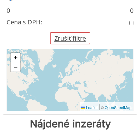
0
0
Cena s DPH:
Zrušiť filtre
+
−
|
Leaflet
©
OpenStreetMap
Nájdené inzeráty