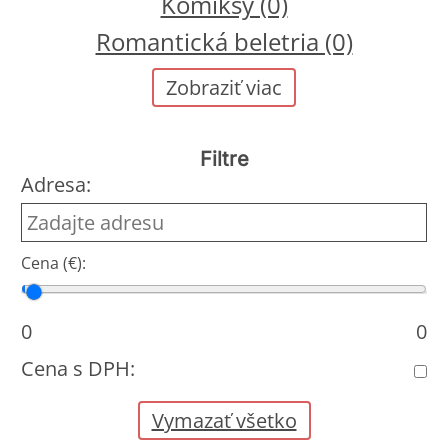
Komiksy (0)
Romantická beletria (0)
Zobraziť viac
Filtre
Adresa:
Cena (€):
Cena od
Cena do
0
0
Cena s DPH:
Vymazať všetko