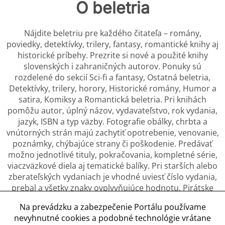
O beletria
Nájdite beletriu pre každého čitateľa – romány,
poviedky, detektívky, trilery, fantasy, romantické knihy aj
historické príbehy. Prezrite si nové a použité knihy
slovenských i zahraničných autorov. Ponuky sú
rozdelené do sekcií Sci-fi a fantasy, Ostatná beletria,
Detektívky, trilery, horory, Historické romány, Humor a
satira, Komiksy a Romantická beletria. Pri knihách
pomôžu autor, úplný názov, vydavateľstvo, rok vydania,
jazyk, ISBN a typ väzby. Fotografie obálky, chrbta a
vnútorných strán majú zachytiť opotrebenie, venovanie,
poznámky, chýbajúce strany či poškodenie. Predávať
možno jednotlivé tituly, pokračovania, kompletné série,
viaczväzkové diela aj tematické balíky. Pri starších alebo
zberateľských vydaniach je vhodné uviesť číslo vydania,
prebal a všetky znaky ovplyvňujúce hodnotu. Pirátske
rozmnoženiny a neoprávnené kópie diel nie sú
Na prevádzku a zabezpečenie Portálu používame
povolené; ponuka má smerovať na originálne výtlačky.
nevyhnutné cookies a podobné technológie vrátane
Väčšie knižné súbory sa hodia na osobný odber,