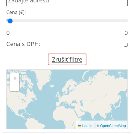
Cena (€):
Cena od
Cena do
0
0
Cena s DPH:
Zrušiť filtre
+
−
|
Leaflet
©
OpenStreetMap