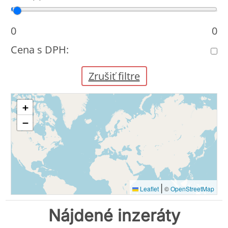
Cena od
Cena do
0
0
Cena s DPH:
Zrušiť filtre
+
−
|
Leaflet
©
OpenStreetMap
Nájdené inzeráty