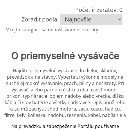
Počet inzerátov: 0
Zoradiť podľa:
V tejto kategórii sa nenašli žiadne inzeráty.
O priemyselné vysávače
Nájdite priemyselné vysávače do dielní, skladov,
prevádzok a na stavby. Vyberte si výkonné modely na
suché aj mokré vysávanie, prach, piliny a nečistoty. Pri
vysávači alebo parnom čističi treba uviesť model,
príkon, typ filtrácie, objem nádoby alebo vrecka, dĺžku
kábla či stav batérie a všetky nadstavce. Opis použitého
kusu má zachytiť chod motora, saciu cestu, hadicu,
filtre, kefy, kolieska, nádobu, tesnenia, kábel, nabíjanie a
opravy podľa typu. Zariadenie treba pred odovzdaním
Na prevádzku a zabezpečenie Portálu používame
vyprázdniť a vyčistiť; pleseň, škodcovia, silný zápach