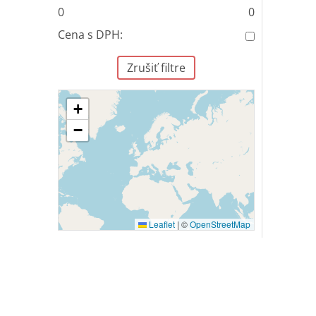
0
0
Cena s DPH:
Zrušiť filtre
+
−
Leaflet
|
©
OpenStreetMap