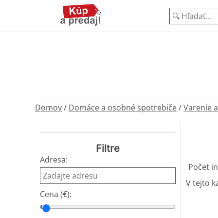
Domov
/
Domáce a osobné spotrebiče
/
Varenie a
Filtre
Adresa:
Počet in
V tejto k
Cena (€):
Cena od
Cena do