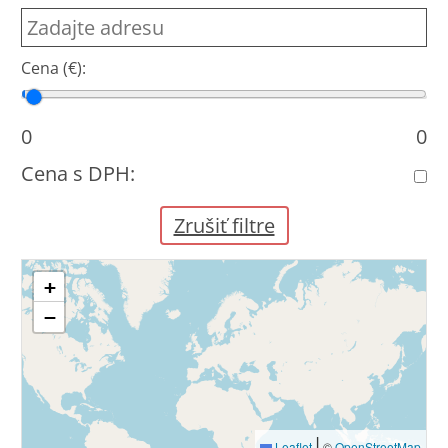
Cena (€):
Cena od
Cena do
0
0
Cena s DPH:
Zrušiť filtre
+
−
|
Leaflet
©
OpenStreetMap