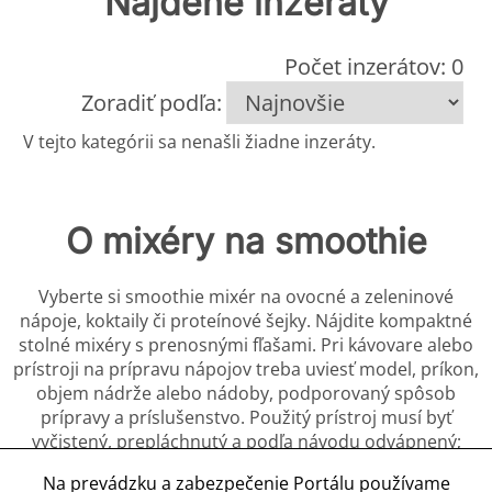
Nájdené inzeráty
Počet inzerátov: 0
Zoradiť podľa:
V tejto kategórii sa nenašli žiadne inzeráty.
O mixéry na smoothie
Vyberte si smoothie mixér na ovocné a zeleninové
nápoje, koktaily či proteínové šejky. Nájdite kompaktné
stolné mixéry s prenosnými fľašami. Pri kávovare alebo
prístroji na prípravu nápojov treba uviesť model, príkon,
objem nádrže alebo nádoby, podporovaný spôsob
prípravy a príslušenstvo. Použitý prístroj musí byť
vyčistený, prepláchnutý a podľa návodu odvápnený;
nádoby, výpuste a diely na mlieko či potraviny nesmú
Na prevádzku a zabezpečenie Portálu používame
mať pleseň ani zvyšky. Opis má podľa typu zachytiť stav