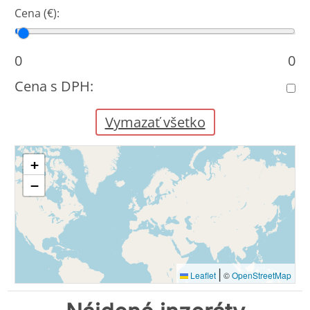
Cena (€):
Cena od
Cena do
0
0
Cena s DPH:
Vymazať všetko
+
−
|
Leaflet
©
OpenStreetMap