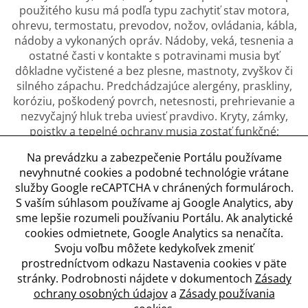
použitého kusu má podľa typu zachytiť stav motora,
ohrevu, termostatu, prevodov, nožov, ovládania, kábla,
nádoby a vykonaných opráv. Nádoby, veká, tesnenia a
ostatné časti v kontakte s potravinami musia byť
dôkladne vyčistené a bez plesne, mastnoty, zvyškov či
silného zápachu. Predchádzajúce alergény, praskliny,
koróziu, poškodený povrch, netesnosti, prehrievanie a
nezvyčajný hluk treba uviesť pravdivo. Kryty, zámky,
poistky a tepelné ochrany musia zostať funkčné;
nebezpečne upravený spotrebič sa nesmie prezentovať
Na prevádzku a zabezpečenie Portálu používame
ako pripravený na používanie. Fotografie majú ukázať
nevyhnutné cookies a podobné technológie vrátane
pracovnú časť, vnútro nádob, ovládanie, kábel, typový
služby Google reCAPTCHA v chránených formulároch.
štítok a všetky diely zahrnuté v ponuke.
S vaším súhlasom používame aj Google Analytics, aby
sme lepšie rozumeli používaniu Portálu. Ak analytické
cookies odmietnete, Google Analytics sa nenačíta.
Svoju voľbu môžete kedykoľvek zmeniť
Obchodné podmienky
prostredníctvom odkazu Nastavenia cookies v päte
Ochrana osobných údajov
stránky. Podrobnosti nájdete v dokumentoch
Zásady
Zásady používania cookies
ochrany osobných údajov
a
Zásady používania
Nastavenia cookies