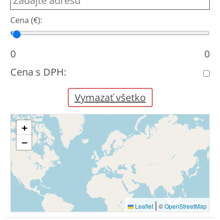
Cena (€):
Cena od
Cena do
0
0
Cena s DPH:
Vymazať všetko
+
−
|
Leaflet
©
OpenStreetMap