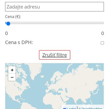
Cena (€):
Cena od
Cena do
0
0
Cena s DPH:
Zrušiť filtre
+
−
|
Leaflet
©
OpenStreetMap