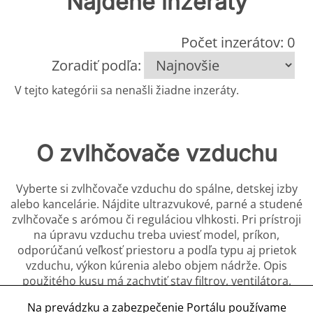
Nájdené inzeráty
Počet inzerátov: 0
Zoradiť podľa:
V tejto kategórii sa nenašli žiadne inzeráty.
O zvlhčovače vzduchu
Vyberte si zvlhčovače vzduchu do spálne, detskej izby
alebo kancelárie. Nájdite ultrazvukové, parné a studené
zvlhčovače s arómou či reguláciou vlhkosti. Pri prístroji
na úpravu vzduchu treba uviesť model, príkon,
odporúčanú veľkosť priestoru a podľa typu aj prietok
vzduchu, výkon kúrenia alebo objem nádrže. Opis
použitého kusu má zachytiť stav filtrov, ventilátora,
snímačov, nádrže, tesnení, výhrevných častí, kábla a
Na prevádzku a zabezpečenie Portálu používame
ovládania podľa konkrétneho zariadenia. Prach, vodný