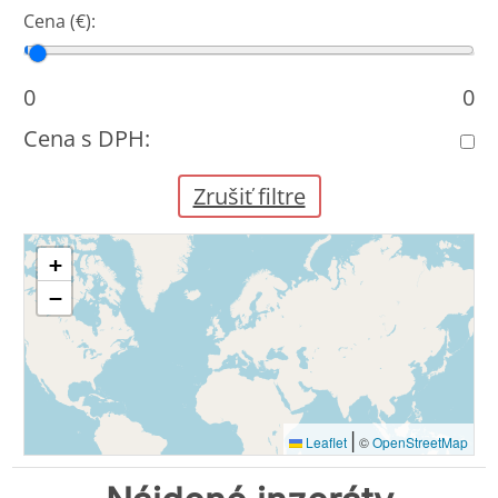
Cena (€):
Cena od
Cena do
0
0
Cena s DPH:
Zrušiť filtre
+
−
|
Leaflet
©
OpenStreetMap