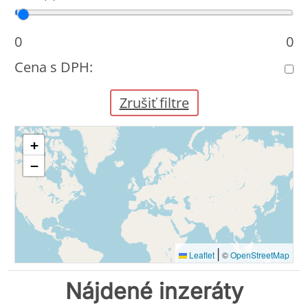
Cena od
Cena do
0
0
Cena s DPH:
Zrušiť filtre
+
−
|
Leaflet
©
OpenStreetMap
Nájdené inzeráty