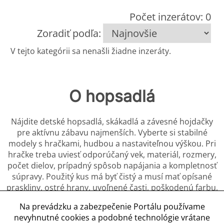
Počet inzerátov: 0
Zoradiť podľa:
V tejto kategórii sa nenašli žiadne inzeráty.
O hopsadlá
Nájdite detské hopsadlá, skákadlá a závesné hojdačky
pre aktívnu zábavu najmenších. Vyberte si stabilné
modely s hračkami, hudbou a nastaviteľnou výškou. Pri
hračke treba uviesť odporúčaný vek, materiál, rozmery,
počet dielov, prípadný spôsob napájania a kompletnosť
súpravy. Použitý kus má byť čistý a musí mať opísané
praskliny, ostré hrany, uvoľnené časti, poškodenú farbu,
chýbajúce diely a opravy. Hryzadlá a nevymeniteľné
Na prevádzku a zabezpečenie Portálu používame
časti určené do úst majú byť nové a nepoužité, ak
nevyhnutné cookies a podobné technológie vrátane
výrobca výslovne neumožňuje účinnú sterilizáciu