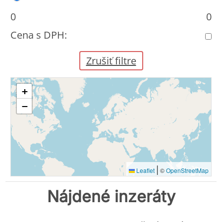
0
0
Cena s DPH:
Zrušiť filtre
+
−
|
Leaflet
©
OpenStreetMap
Nájdené inzeráty